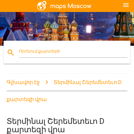
menu
search
Որոնում քարտերի
Գլխավոր էջ
Տերմինալ Շերեմետեւո D
քարտեզի վրա
Տերմինալ Շերեմետեւո D
քարտեզի վրա