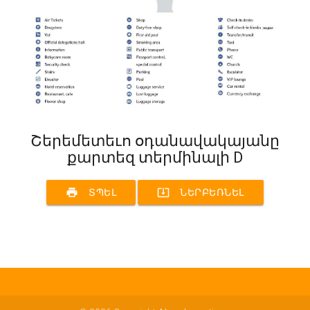
Շերեմետեւո օդանավակայանը
քարտեզ տերմինալի D
print
system_update_alt
ՏՊԵԼ
ՆԵՐԲԵՌՆԵԼ