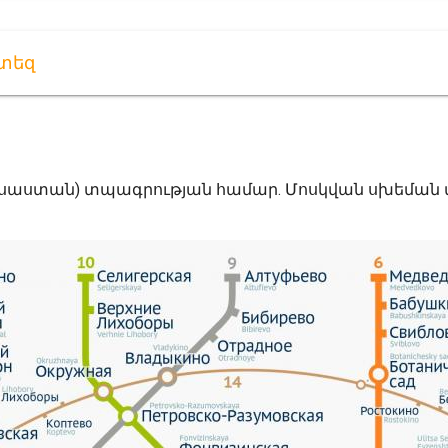
րտեզ
ւսաստան) տպագրության համար. Մոսկվան սխեման մե