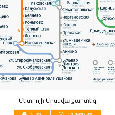
Մետրոյի Մոսկվա քարտեզ
print
system_update_alt
ՏՊԵԼ
ՆԵՐԲԵՌՆԵԼ